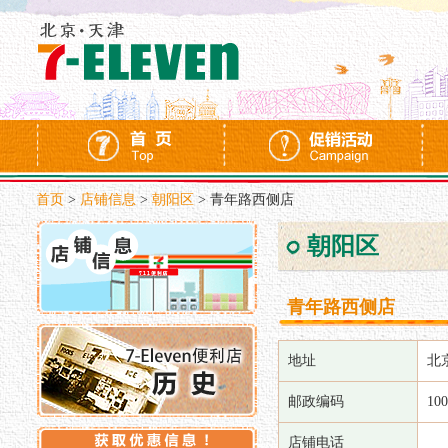
首页
>
店铺信息
>
朝阳区
>
青年路西侧店
朝阳区
青年路西侧店
地址
北
邮政编码
10
店铺电话