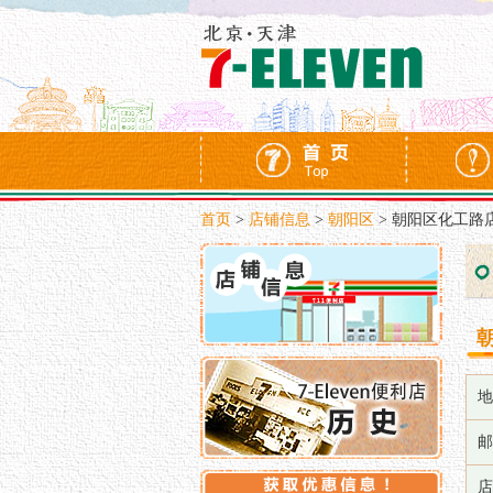
首页
>
店铺信息
>
朝阳区
>
朝阳区化工路
地
邮
店