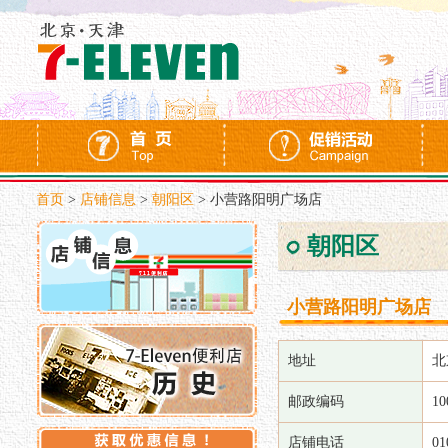
首页
>
店铺信息
>
朝阳区
>
小营路阳明广场店
朝阳区
小营路阳明广场店
地址
北
邮政编码
10
店铺电话
01