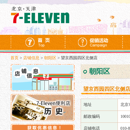
首页
>
店铺信息
>
朝阳区
>
望京西园四区北侧店
朝阳区
望京西园四区北侧
地址
北京
邮政编码
1001
店铺电话
010-