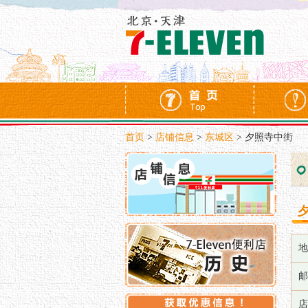
首页
>
店铺信息
>
东城区
>
夕照寺中街
地
邮
店