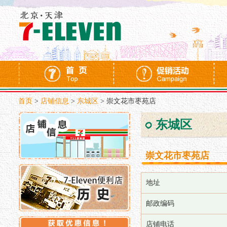
首页
>
店铺信息
>
东城区
>
崇文花市枣苑店
东城区
崇文花市枣苑店
地址
邮政编码
店铺电话