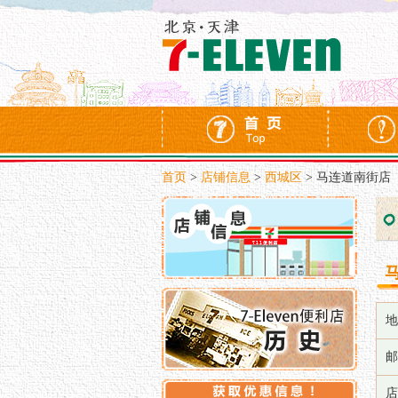
首页
>
店铺信息
>
西城区
>
马连道南街店
地
邮
店