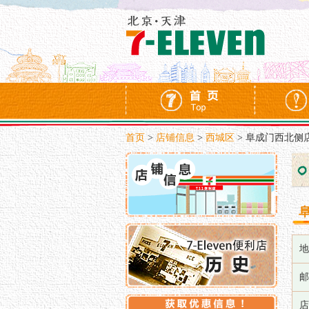
首页
>
店铺信息
>
西城区
>
阜成门西北侧
地
邮
店